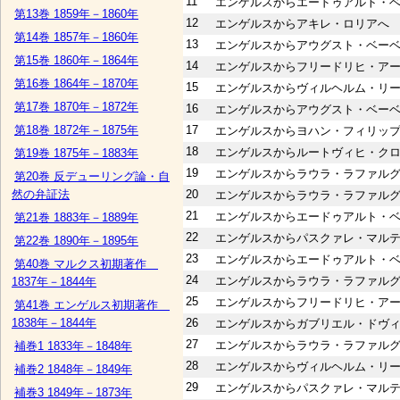
11
エンゲルスからエードゥアルト・ベ
第13巻 1859年－1860年
12
エンゲルスからアキレ・ロリアへ 
第14巻 1857年－1860年
13
エンゲルスからアウグスト・ベーベ
第15巻 1860年－1864年
14
エンゲルスからフリードリヒ・アー
第16巻 1864年－1870年
15
エンゲルスからヴィルヘルム・リー
第17巻 1870年－1872年
16
エンゲルスからアウグスト・ベーベ
第18巻 1872年－1875年
17
エンゲルスからヨハン・フィリップ
18
エンゲルスからルートヴィヒ・クロ
第19巻 1875年－1883年
19
エンゲルスからラウラ・ラファルグ
第20巻 反デューリング論・自
然の弁証法
20
エンゲルスからラウラ・ラファルグ
21
エンゲルスからエードゥアルト・ベ
第21巻 1883年－1889年
22
エンゲルスからパスクァレ・マルテ
第22巻 1890年－1895年
23
エンゲルスからエードゥアルト・ベ
第40巻 マルクス初期著作
24
エンゲルスからラウラ・ラファルグ
1837年－1844年
25
エンゲルスからフリードリヒ・アー
第41巻 エンゲルス初期著作
1838年－1844年
26
エンゲルスからガブリエル・ドヴィ
27
エンゲルスからラウラ・ラファルグ
補巻1 1833年－1848年
28
エンゲルスからヴィルヘルム・リー
補巻2 1848年－1849年
29
エンゲルスからパスクァレ・マルテ
補巻3 1849年－1873年