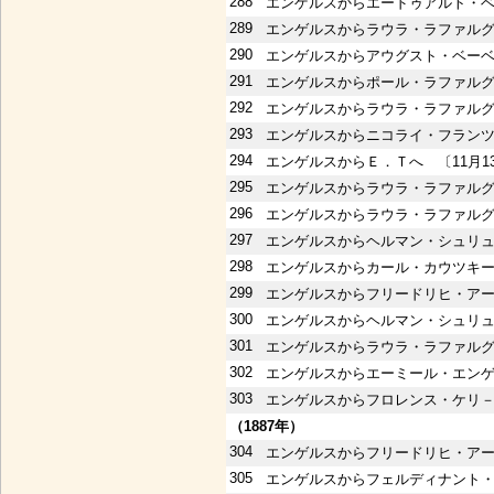
288
エンゲルスからエードゥアルト・ベ
289
エンゲルスからラウラ・ラファルグへ
290
エンゲルスからアウグスト・ベーベル
291
エンゲルスからポール・ラファルグへ
292
エンゲルスからラウラ・ラファルグ
293
エンゲルスからニコライ・フランツ
294
エンゲルスからＥ．Ｔへ 〔11月1
295
エンゲルスからラウラ・ラファルグへ
296
エンゲルスからラウラ・ラファルグへ
297
エンゲルスからヘルマン・シュリュー
298
エンゲルスからカール・カウツキーへ
299
エンゲルスからフリードリヒ・アー
300
エンゲルスからヘルマン・シュリュ
301
エンゲルスからラウラ・ラファルグへ
302
エンゲルスからエーミール・エンゲ
303
エンゲルスからフロレンス・ケリ－
（1887年）
304
エンゲルスからフリードリヒ・アー
305
エンゲルスからフェルディナント・