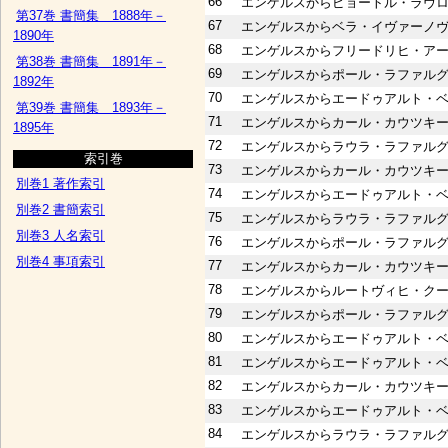
66
エンゲルスからピョートル・ラヴロ
第37巻 書簡集 1888年－
67
エンゲルスからベラ・イヴァーノヴ
1890年
68
エンゲルスからフリードリヒ・アー
第38巻 書簡集 1891年－
69
エンゲルスからポール・ラファルグ
1892年
70
エンゲルスからエードゥアルト・ベ
第39巻 書簡集 1893年－
71
エンゲルスからカール・カウツキー
1895年
72
エンゲルスからラウラ・ラファルグ
索引巻
73
エンゲルスからカール・カウツキー
別巻1 著作索引
74
エンゲルスからエードゥアルト・ベ
別巻2 書簡索引
75
エンゲルスからラウラ・ラファルグ
別巻3 人名索引
76
エンゲルスからポール・ラファルグ
別巻4 事項索引
77
エンゲルスからカール・カウツキー
78
エンゲルスからルートヴィヒ・クー
79
エンゲルスからポール・ラファルグ
80
エンゲルスからエードゥアルト・ベ
81
エンゲルスからエードゥアルト・ベ
82
エンゲルスからカール・カウツキー
83
エンゲルスからエードゥアルト・ベ
84
エンゲルスからラウラ・ラファルグ