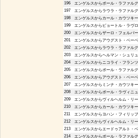
196
エンゲルスからポール・ラファルグへ
197
エンゲルスからラウラ・ラファルグへ
198
エンゲルスからカール・カウツキーへ
199
エンゲルスからピョートル・ラヴロ
200
エンゲルスからザーロ・フェルバーへ
201
エンゲルスからアウグスト・ベーベル
202
エンゲルスからラウラ・ラファルグ
203
エンゲルスからヘルマン・シュリュー
204
エンゲルスからニコライ・フランツ
205
エンゲルスからポール・ラファルグへ
206
エンゲルスからアウグスト・ベーベル
207
エンゲルスからミンナ・カウツキーへ
208
エンゲルスからポール・ラヴィニュ
209
エンゲルスからヴィルヘルム・リー
210
エンゲルスからカール・カウツキー
211
エンゲルスからヨハン・フィリップ
212
エンゲルスからヴィルヘルム・リー
213
エンゲルスからエードゥアルト・ベ
214
エンゲルスからポール・ラファルグ