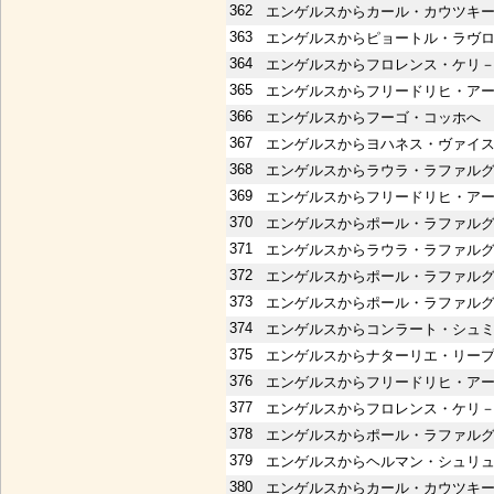
362
エンゲルスからカール・カウツキー
363
エンゲルスからピョートル・ラヴロ
364
エンゲルスからフロレンス・ケリ－
365
エンゲルスからフリードリヒ・アー
366
エンゲルスからフーゴ・コッホへ 
367
エンゲルスからヨハネス・ヴァイスへ
368
エンゲルスからラウラ・ラファルグへ
369
エンゲルスからフリードリヒ・アー
370
エンゲルスからポール・ラファルグ
371
エンゲルスからラウラ・ラファルグへ
372
エンゲルスからポール・ラファルグへ
373
エンゲルスからポール・ラファルグへ
374
エンゲルスからコンラート・シュミッ
375
エンゲルスからナターリエ・リープク
376
エンゲルスからフリードリヒ・アー
377
エンゲルスからフロレンス・ケリ－
378
エンゲルスからポール・ラファルグ
379
エンゲルスからヘルマン・シュリュ
380
エンゲルスからカール・カウツキーへ