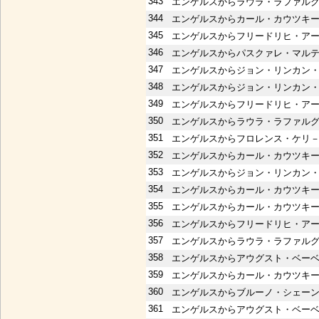
343
エンゲルスからラウラ・ラファルグ
344
エンゲルスからカール・カウツキー
345
エンゲルスからフリードリヒ・アー
346
エンゲルスからパスクァレ・マルテ
347
エンゲルスからジョン・リンカン・
348
エンゲルスからジョン・リンカン・
349
エンゲルスからフリードリヒ・アー
350
エンゲルスからラウラ・ラファルグ
351
エンゲルスからフロレンス・ケリ－
352
エンゲルスからカール・カウツキー
353
エンゲルスからジョン・リンカン・
354
エンゲルスからカール・カウツキー
355
エンゲルスからカール・カウツキー
356
エンゲルスからフリードリヒ・アー
357
エンゲルスからラウラ・ラファルグ
358
エンゲルスからアウグスト・ベーベ
359
エンゲルスからカール・カウツキー
360
エンゲルスからブルーノ・シェーン
361
エンゲルスからアウグスト・ベーベ