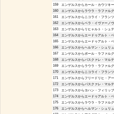
159
エンゲルスからカール・カウツキー
160
エンゲルスからラウラ・ラファルグ
161
エンゲルスからニコライ・フランツ
162
エンゲルスからベラ・イヴァーノヴ
163
エンゲルスからリヒャルト・シュテ
164
エンゲルスからエードゥアルト・ベ
165
エンゲルスからエードゥアルト・ベ
166
エンゲルスからヘルマン・シュリュ
167
エンゲルスからポール・ラファルグ
168
エンゲルスからパスクァレ・マルテ
169
エンゲルスからラウラ・ラファルグ
170
エンゲルスからニコライ・フランツ
171
エンゲルスからフリードリヒ・アー
172
エンゲルスからパスクァレ・マルテ
173
エンゲルスからヨハン・フィリップ
174
エンゲルスからエードゥアルト・ベ
175
エンゲルスからラウラ・ラファルグ
176
エンゲルスからヘルマン・シュリュ