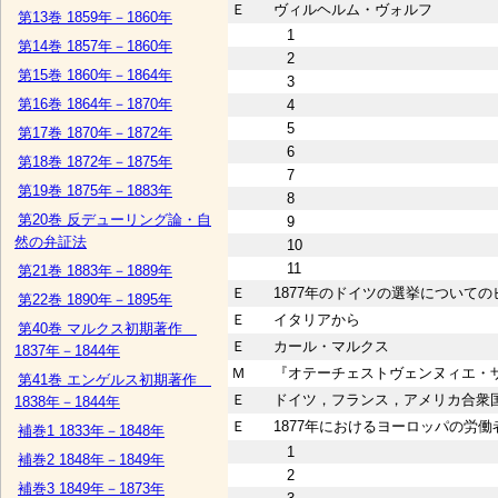
Ｅ
ヴィルヘルム・ヴォルフ
第13巻 1859年－1860年
1
第14巻 1857年－1860年
2
第15巻 1860年－1864年
3
第16巻 1864年－1870年
4
5
第17巻 1870年－1872年
6
第18巻 1872年－1875年
7
第19巻 1875年－1883年
8
第20巻 反デューリング論・自
9
然の弁証法
10
11
第21巻 1883年－1889年
Ｅ
1877年のドイツの選挙について
第22巻 1890年－1895年
Ｅ
イタリアから
第40巻 マルクス初期著作
Ｅ
カール・マルクス
1837年－1844年
Ｍ
『オテーチェストヴェンヌィエ・
第41巻 エンゲルス初期著作
Ｅ
ドイツ，フランス，アメリカ合衆
1838年－1844年
Ｅ
1877年におけるヨーロッパの労働
補巻1 1833年－1848年
1
補巻2 1848年－1849年
2
補巻3 1849年－1873年