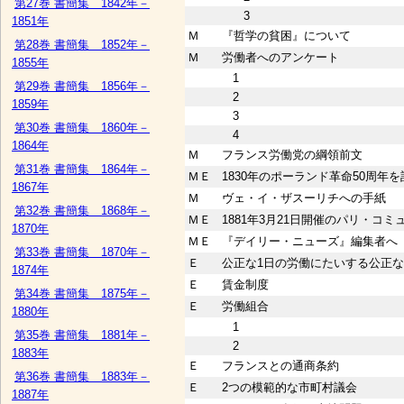
第27巻 書簡集 1842年－
3
1851年
Ｍ
『哲学の貧困』について
第28巻 書簡集 1852年－
Ｍ
労働者へのアンケート
1855年
1
第29巻 書簡集 1856年－
2
1859年
3
第30巻 書簡集 1860年－
4
1864年
Ｍ
フランス労働党の綱領前文
第31巻 書簡集 1864年－
ＭＥ
1830年のポーランド革命50周
1867年
Ｍ
ヴェ・イ・ザスーリチへの手紙
第32巻 書簡集 1868年－
ＭＥ
1881年3月21日開催のパリ・コ
1870年
ＭＥ
『デイリー・ニューズ』編集者へ
第33巻 書簡集 1870年－
Ｅ
公正な1日の労働にたいする公正な
1874年
Ｅ
賃金制度
第34巻 書簡集 1875年－
Ｅ
労働組合
1880年
1
第35巻 書簡集 1881年－
2
1883年
Ｅ
フランスとの通商条約
第36巻 書簡集 1883年－
Ｅ
2つの模範的な市町村議会
1887年