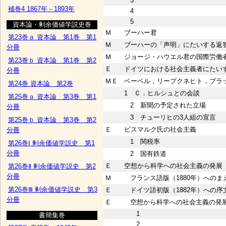
3
補巻4 1867年－1893年
4
5
資本論・剰余価値学説史巻
Ｍ
ブーハー君
第23巻ａ 資本論 第1巻 第1
Ｍ
ブーハーの「声明」にたいする返
分冊
Ｍ
ジョージ・ハウエル君の国際労働
第23巻ｂ 資本論 第1巻 第2
Ｅ
ドイツにおける社会主義者にたい
分冊
ＭＥ
ベーベル，リープクネヒト，ブラ
第24巻 資本論 第2巻
1 Ｃ．ヒルシュとの会談
第25巻ａ 資本論 第3巻 第1
2 新聞の予定された立場
分冊
3 チューリヒの3人組の宣言
第25巻ｂ 資本論 第3巻 第2
Ｅ
ビスマルク氏の社会主義
分冊
1 関税率
第26巻Ⅰ 剰余価値学説史 第1
分冊
2 国有鉄道
Ｅ
空想から科学への社会主義の発展
第26巻Ⅱ 剰余価値学説史 第2
分冊
Ｍ
フランス語版（1880年）へのま
第26巻Ⅲ 剰余価値学説史 第3
Ｅ
ドイツ語初版（1882年）への序
分冊
Ｅ
空想から科学への社会主義の発
1
書簡集巻
2