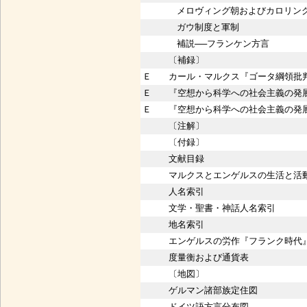
メロヴィング朝およびカロリン
ガウ制度と軍制
補説──フランケン方言
〔補録〕
Ｅ
カール・マルクス『ゴータ綱領批
Ｅ
『空想から科学への社会主義の発展
Ｅ
『空想から科学への社会主義の発展
〔注解〕
〔付録〕
文献目録
マルクスとエンゲルスの生活と活
人名索引
文学・聖書・神話人名索引
地名索引
エンゲルスの労作『フランク時代
度量衡および通貨表
〔地図〕
ゲルマン諸部族定住図
ドイツ語方言分布図