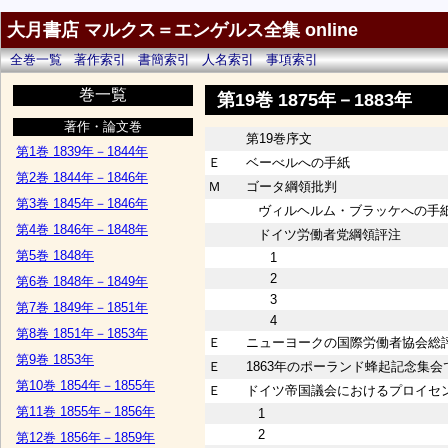
大月書店 マルクス＝エンゲルス全集 online
全巻一覧
著作索引
書簡索引
人名索引
事項索引
巻一覧
第19巻 1875年－1883年
著作・論文巻
第19巻序文
第1巻 1839年－1844年
Ｅ
ベーべルへの手紙
第2巻 1844年－1846年
Ｍ
ゴータ綱領批判
第3巻 1845年－1846年
ヴィルヘルム・ブラッケへの手
第4巻 1846年－1848年
ドイツ労働者党綱領評注
第5巻 1848年
1
2
第6巻 1848年－1849年
3
第7巻 1849年－1851年
4
第8巻 1851年－1853年
Ｅ
ニューヨークの国際労働者協会総
第9巻 1853年
Ｅ
1863年のポーランド蜂起記念集会
第10巻 1854年－1855年
Ｅ
ドイツ帝国議会におけるプロイセ
第11巻 1855年－1856年
1
2
第12巻 1856年－1859年