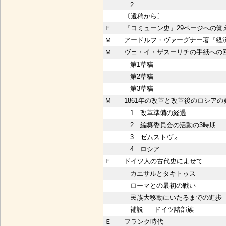
2
〔遺稿から〕
Ｅ
『コミューン史』29ページへの覚
Ｍ
アードルフ・ヴァーグナー著『経
Ｍ
ヴェ・イ・ザスーリチの手紙への
第1草稿
第2草稿
第3草稿
Ｍ
1861年の改革と改革後のロシア
1 改革準備の経過
2 編纂委員会の活動の3時期
3 ゼムストヴォ
4 ロシア
Ｅ
ドイツ人の古代史によせて
カエサルとタキトゥス
ローマとの最初の戦い
民族大移動にいたるまでの進歩
補説―─ドイツ諸部族
Ｅ
フランク時代