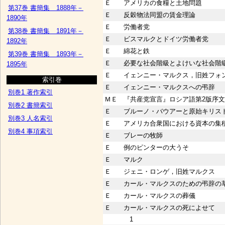
Ｅ
アメリカの食糧と土地問題
第37巻 書簡集 1888年－
Ｅ
反穀物法同盟の賃金理論
1890年
Ｅ
労働者党
第38巻 書簡集 1891年－
Ｅ
ビスマルクとドイツ労働者党
1892年
Ｅ
綿花と鉄
第39巻 書簡集 1893年－
Ｅ
必要な社会階級とよけいな社会階
1895年
Ｅ
イェンニー・マルクス，旧姓フォ
索引巻
Ｅ
イェンニー・マルクスへの弔辞
別巻1 著作索引
ＭＥ
『共産党宣言』ロシア語第2版序文
別巻2 書簡索引
Ｅ
ブルーノ・バウアーと原始キリス
別巻3 人名索引
Ｅ
アメリカ合衆国における資本の集
別巻4 事項索引
Ｅ
ブレーの牧師
Ｅ
例のピンターの大うそ
Ｅ
マルク
Ｅ
ジェニ・ロンゲ，旧姓マルクス
Ｅ
カール・マルクスのための弔辞の
Ｅ
カール・マルクスの葬儀
Ｅ
カール・マルクスの死によせて
1